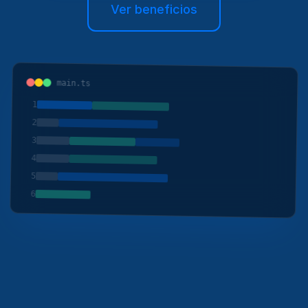
Ver beneficios
main.ts
1
2
3
4
5
6