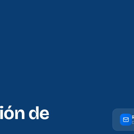
ión de
D