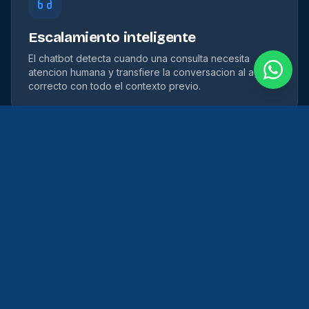
Escalamiento inteligente
El chatbot detecta cuando una consulta necesita
atencion humana y transfiere la conversacion al agente
correcto con todo el contexto previo.
Base de conocimiento IA
El chatbot se entrena con tu informacion: catalogo de
productos, politicas, precios, procedimientos.
Responde con precision porque conoce tu negocio.