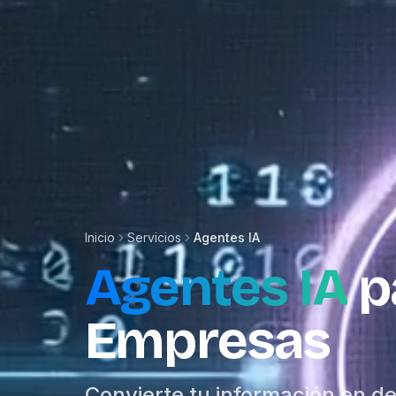
Inicio
Servicios
Agentes IA
Agentes IA
p
Empresas
Convierte tu información en d