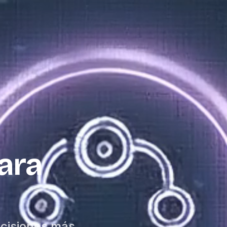
ara
ecisiones más