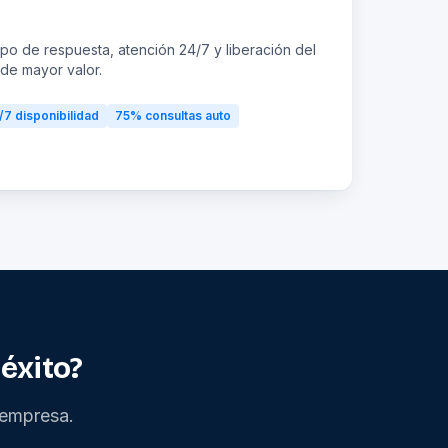
o de respuesta, atención 24/7 y liberación del
de mayor valor.
/7
disponibilidad
75%
consultas auto
éxito?
 empresa.