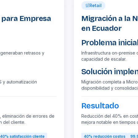
🛒
Retail
s para Empresa
Migración a la 
en Ecuador
Problema inicia
 generaban retrasos y
Infraestructura on-premise 
capacidad de escalar.
Solución impl
S y automatización
Migración completa a Micros
disponibilidad y consolidac
Resultado
eliminación de errores de
Reducción del 40% en costos
n del cliente.
mejora notable en tiempos 
+40%
satisfacción cliente
40%
reducción costos
99.