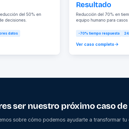
Resultado
 reducción del 50% en
Reducción del 70% en tiemp
de decisiones.
equipo humano para casos 
ores datos
-70%
tiempo respuesta
24
Ver caso completo
res ser nuestro próximo caso de 
mos sobre cómo podemos ayudarte a transformar tu