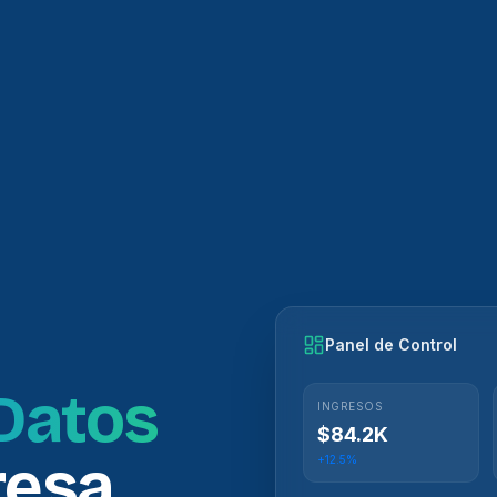
Panel de Control
 Datos
INGRESOS
$84.2K
resa
+12.5%