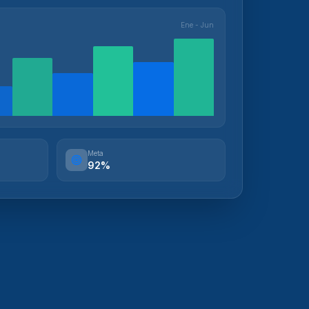
Ene - Jun
Meta
92%