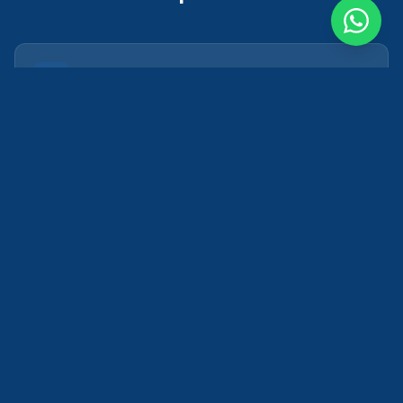
SERVICIO
Implementación de IA
ARTÍCULO
IA para Atención al Cliente
CASO DE ÉXITO
Chatbot IA Atención al Cliente