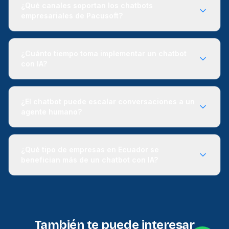
¿Qué canales soportan los chatbots
empresariales de Pacusoft?
¿Cuánto tiempo toma implementar un chatbot
con IA?
¿El chatbot puede escalar conversaciones a un
agente humano?
¿Qué tipo de empresas en Ecuador se
benefician más de un chatbot con IA?
También te puede interesar