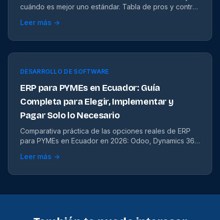
cuándo es mejor uno estándar. Tabla de pros y contras
para decidir según tu empresa.
Leer más →
DESARROLLO DE SOFTWARE
ERP para PYMEs en Ecuador: Guía
Completa para Elegir, Implementar y
Pagar Solo lo Necesario
Comparativa práctica de las opciones reales de ERP
para PYMEs en Ecuador en 2026: Odoo, Dynamics 365
Business Central, SAP B1, ERPs locales y desarrollo a
Leer más →
medida. Con costos reales en USD, errores comunes y
plan de 4 a 6 meses.