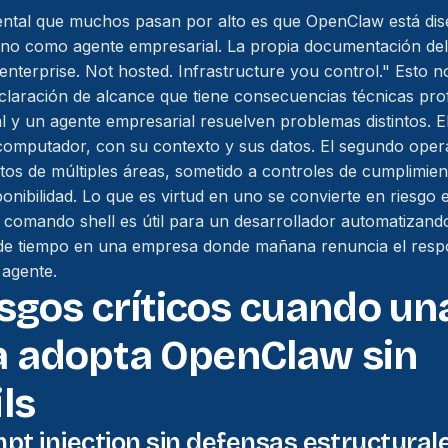
ntal que muchos pasan por alto es que OpenClaw está d
 no como agente empresarial. La propia documentación del
enterprise. Not hosted. Infrastructure you control."
Esto no
claración de alcance que tiene consecuencias técnicas pro
l y un agente empresarial resuelven problemas distintos. 
computador, con su contexto y sus datos. El segundo ope
tos de múltiples áreas, sometido a controles de cumplimien
ponibilidad. Lo que es virtud en uno se convierte en riesgo en
r comando shell es útil para un desarrollador automatizando
e tiempo en una empresa donde mañana renuncia el resp
 agente.
esgos críticos cuando un
 adopta OpenClaw sin
ls
mpt injection sin defensas estructural