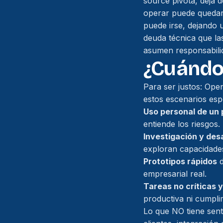
source pivota, deja 
operar puede quedar
puede irse, dejando u
deuda técnica que la
asumen responsabilid
¿Cuándo 
Para ser justos: Open
estos escenarios esp
Uso personal de un 
entiende los riesgos.
Investigación y desa
exploran capacidades
Prototipos rápidos
d
empresarial real.
Tareas no críticas 
productiva ni cumplim
Lo que NO tiene sent