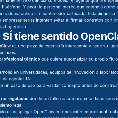
de mantenerse o cambia su modelo, el agente que la empre
 huérfano. Y peor: la persona interna que entendía cómo 
n sistema crítico sin mantenedor calificado. Esta dinámica
s empresas serias intentan evitar al firmar contratos con 
ad operativa.
SÍ tiene sentido OpenC
Claw es una pieza de ingeniería interesante y tiene su luga
ecíficos:
profesional técnico
que quiere automatizar su propio flujo
rrollo
en universidades, equipos de innovación o laborato
 de agentes IA.
e un caso de uso para validar concepto antes de construir
y no reguladas
donde un fallo no compromete datos sensib
iento legal.
ido es desplegar OpenClaw en operación empresarial real 