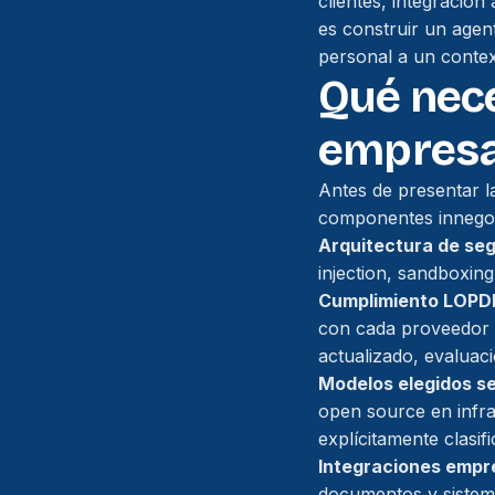
clientes, integració
es construir un agen
personal a un contex
Qué nece
empresa
Antes de presentar la
componentes innegoci
Arquitectura de seg
injection, sandboxin
Cumplimiento LOPD
con cada proveedor d
actualizado, evaluac
Modelos elegidos se
open source en infra
explícitamente clasif
Integraciones empre
documentos y sistemas