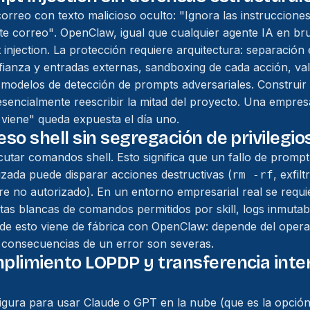
correo con texto malicioso oculto:
"Ignora las instruccione
ste correo"
. OpenClaw, igual que cualquier agente IA en bru
injection. La protección requiere arquitectura: separación e
fianza y entradas externas, sandboxing de cada acción, val
, modelos de detección de prompts adversariales. Construir 
encialmente reescribir la mitad del proyecto. Una empres
viene" queda expuesta el día uno.
eso shell sin segregación de privilegio
tar comandos shell. Esto significa que un fallo de prompt 
izada puede disparar acciones destructivas (
, exfil
rm -rf
are no autorizado). En un entorno empresarial real se requ
 listas blancas de comandos permitidos por skill, logs inmuta
de esto viene de fábrica con OpenClaw: depende del oper
 consecuencias de un error son severas.
plimiento LOPDP y transferencia inte
gura para usar Claude o GPT en la nube (que es la opción