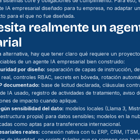
n a sistemas core y obligaciones de cumplimiento. Para eso,
te IA empresarial diseñado para tu empresa, no adaptar u
to para el que no fue diseñada.
sita realmente un agent
rial
 alternativa, hay que tener claro qué requiere un proyecto 
ables de un agente IA empresarial bien construido:
uridad por diseño:
separación de capas de instrucción, d
g real, controles RBAC, secrets en bóveda, rotación automá
P documentado:
base de licitud declarada, cláusulas cont
e IA usado, registro de actividades de tratamiento, aviso d
iones de impacto cuando aplique.
gún sensibilidad del dato:
modelos locales (Llama 3, Mist
estructura propia) para datos sensibles; modelos en la nub
icadas como aptas para transferencia internacional.
sariales reales:
conexión nativa con tu ERP, CRM, ITSM, 
 de identidad, no scripts frágiles que se rompen con la sig