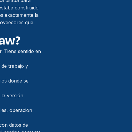
sa usaba para
estaba construido
 es exactamente la
proveedores que
law?
r. Tiene sentido en
 de trabajo y
rios donde se
 la versión
les, operación
con datos de