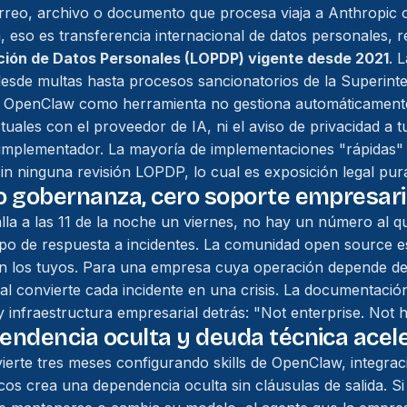
rreo, archivo o documento que procesa viaja a Anthropic
 eso es transferencia internacional de datos personales, 
ción de Datos Personales (LOPDP) vigente desde 2021
. 
esde multas hasta procesos sancionatorios de la Superint
 OpenClaw como herramienta no gestiona automáticamente l
tuales con el proveedor de IA, ni el aviso de privacidad a tu
implementador. La mayoría de implementaciones "rápidas
n ninguna revisión LOPDP, lo cual es exposición legal pur
ro gobernanza, cero soporte empresari
a a las 11 de la noche un viernes, no hay un número al q
po de respuesta a incidentes. La comunidad open source e
n los tuyos. Para una empresa cuya operación depende del
al convierte cada incidente en una crisis. La documentació
 infraestructura empresarial detrás:
"Not enterprise. Not h
pendencia oculta y deuda técnica acel
erte tres meses configurando skills de OpenClaw, integra
cos crea una dependencia oculta sin cláusulas de salida. S