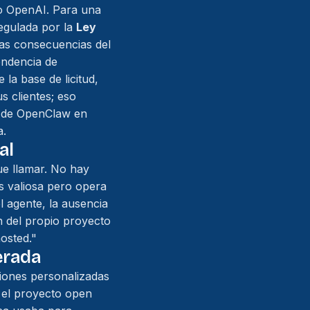
 o OpenAI. Para una
regulada por la
Ley
Las consecuencias del
endencia de
a base de licitud,
s clientes; eso
" de OpenClaw en
a.
al
ue llamar. No hay
s valiosa pero opera
 agente, la ausencia
n del propio proyecto
osted."
erada
ciones personalizadas
i el proyecto open