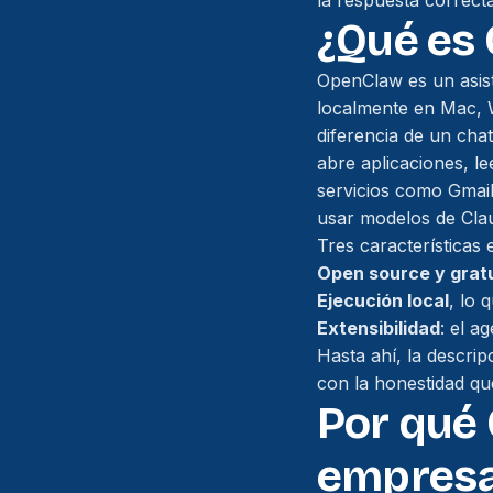
la respuesta correct
¿Qué es
OpenClaw es un asist
localmente en Mac, W
diferencia de un cha
abre aplicaciones, l
servicios como Gmail
usar modelos de Clau
Tres características 
Open source y grat
Ejecución local
, lo 
Extensibilidad
: el a
Hasta ahí, la descrip
con la honestidad qu
Por qué
empresa