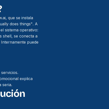
?
.ai
, que se instala
ually does things"
. A
el sistema operativo:
s shell, se conecta a
t. Internamente puede
servicios.
romocional explica
 seria.
lución