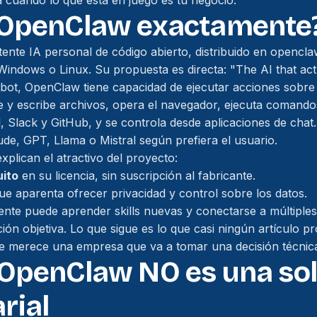
a cuando lo que está en juego es tu negocio.
 OpenClaw exactamente
ente IA personal de código abierto, distribuido en
openclaw
indows o Linux. Su propuesta es directa:
"The AI that act
tbot, OpenClaw tiene capacidad de ejecutar acciones sobre 
ee y escribe archivos, opera el navegador, ejecuta comando
, Slack y GitHub, y se controla desde aplicaciones de cha
de, GPT, Llama o Mistral según prefiera el usuario.
explican el atractivo del proyecto:
uito
en su licencia, sin suscripción al fabricante.
que aparenta ofrecer privacidad y control sobre los datos.
gente puede aprender skills nuevas y conectarse a múltiples 
ción objetiva. Lo que sigue es lo que casi ningún artículo p
e merece una empresa que va a tomar una decisión técnica
 OpenClaw NO es una so
rial