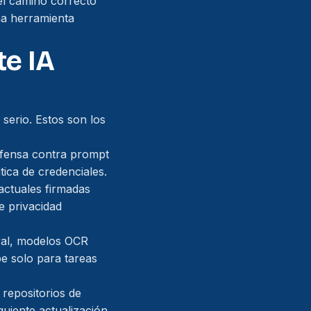
 el camino correcto
na herramienta
e IA
serio. Estos son los
efensa contra prompt
tica de credenciales.
ractuales firmadas
e privacidad
ral, modelos OCR
e solo para tareas
repositorios de
uiente actualización.