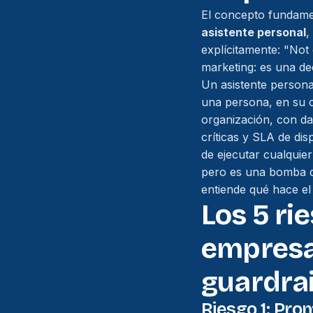
El concepto fundame
asistente personal
,
explícitamente:
"Not 
marketing: es una de
Un asistente persona
una persona, en su 
organización, con da
críticas y SLA de dis
de ejecutar cualquie
pero es una bomba d
entiende qué hace el
Los 5 ri
empresa
guardrai
Riesgo 1: Pro