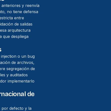
s anteriores y reenvía
to, no tiene defensa
stricta entre
idación de salidas
esa arquitectura
a que despliega
s
injection o un bug
tración de archivos,
iere segregación de
bles y auditados
ador implementarlo
rnacional de
 por defecto y la