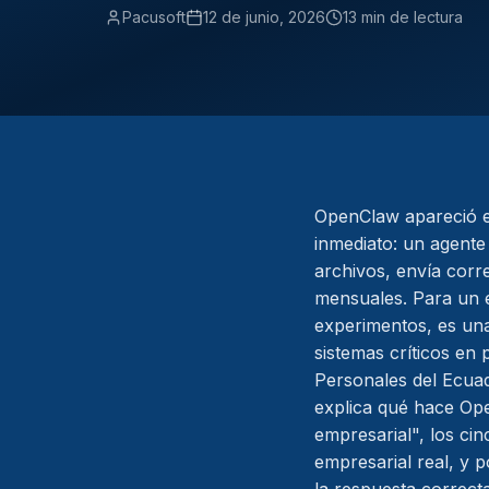
Pacusoft
12 de junio, 2026
13 min de lectura
OpenClaw apareció 
inmediato: un agente 
archivos, envía corr
mensuales. Para un 
experimentos, es una
sistemas críticos en
Personales del Ecuado
explica qué hace Ope
empresarial", los cin
empresarial real, y 