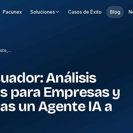
Pacunex
Soluciones
Casos de Éxito
Blog
N
OpenClaw en Ecuador: Análisis Honesto, Riesgos para Empresas y Por Qué Necesitas un Agente IA a Medida
ador: Análisis
os para Empresas y
as un Agente IA a