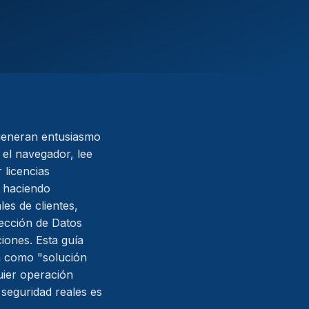
generan entusiasmo
a el navegador, lee
 licencias
o haciendo
es de clientes,
tección de Datos
ciones. Esta guía
n como "solución
quier operación
 seguridad reales es