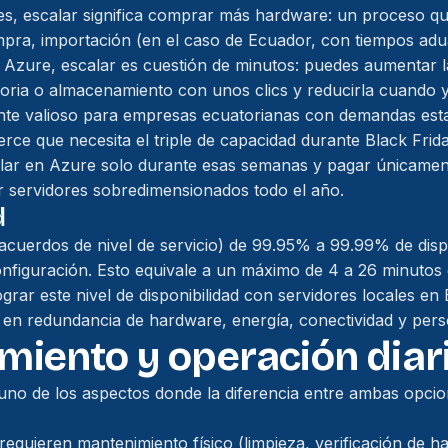
les, escalar significa comprar más hardware: un proceso 
mpra, importación (en el caso de Ecuador, con tiempos adua
 Azure, escalar es cuestión de minutos: puedes aumentar 
ia o almacenamiento con unos clics y reducirla cuando ya
ente valioso para empresas ecuatorianas con demandas est
ce que necesita el triple de capacidad durante Black Fri
lar en Azure solo durante esas semanas y pagar únicament
 servidores sobredimensionados todo el año.
d
cuerdos de nivel de servicio) de 99.95% a 99.99% de dispo
nfiguración. Esto equivale a un máximo de 4 a 26 minutos 
ograr este nivel de disponibilidad con servidores locales en
en redundancia de hardware, energía, conectividad y pers
iento y operación diar
uno de los aspectos donde la diferencia entre ambas opcio
requieren mantenimiento físico (limpieza, verificación de 