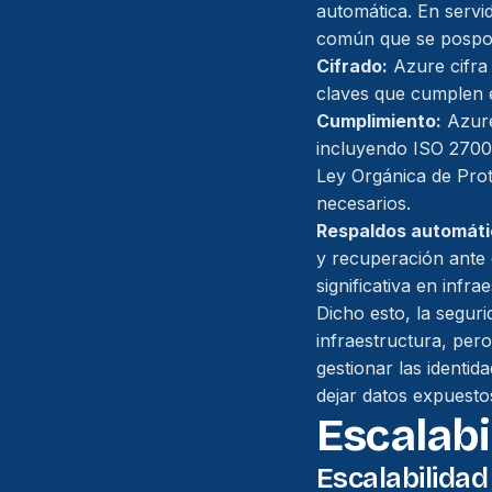
automática. En servid
común que se pospong
Cifrado:
Azure cifra 
claves que cumplen e
Cumplimiento:
Azure
incluyendo ISO 2700
Ley Orgánica de Prot
necesarios.
Respaldos automáti
y recuperación ante 
significativa en infra
Dicho esto, la segur
infraestructura, per
gestionar las identi
dejar datos expuesto
Escalabi
Escalabilidad