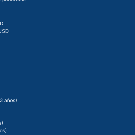
SD
 USD
(3 años)
s)
ños)