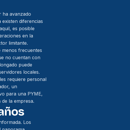
or ha avanzado
 existen diferencias
aquil, es posible
eraciones en la
or limitante.
ue menos frecuentes
que no cuentan con
olongado puede
ervidores locales.
ales requiere personal
ador, un
tivo para una PYME,
n de la empresa.
 años
informada. Los
 el panorama