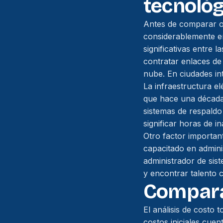
tecnológ
Antes de comparar o
considerablemente en
significativas entre 
contratar enlaces de
nube. En ciudades int
La infraestructura e
que hace una década
sistemas de respald
significar horas de 
Otro factor important
capacitado en admini
administrador de sis
y encontrar talento 
Comparat
El análisis de costo
costos iniciales cuen