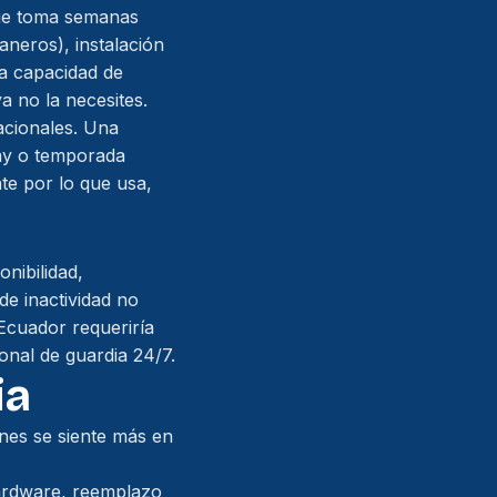
que toma semanas
neros), instalación
la capacidad de
 no la necesites.
acionales. Una
day o temporada
e por lo que usa,
nibilidad,
de inactividad no
 Ecuador requeriría
onal de guardia 24/7.
ia
nes se siente más en
hardware, reemplazo