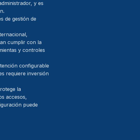
administrador, y es
n.
s de gestión de
ternacional,
an cumplir con la
ientas y controles
tención configurable
es requiere inversión
rotege la
os accesos,
figuración puede