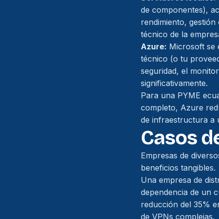
de componentes), act
rendimiento, gestión 
técnico de la empres
Azure:
Microsoft se e
técnico (o tu proveed
seguridad, el monito
significativamente.
Para una PYME ecuato
completo, Azure redu
de infraestructura a
Casos de
Empresas de diversos
beneficios tangibles.
Una empresa de distr
dependencia de un cu
reducción del 35% en
de VPNs complejas.