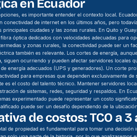
ica en Ecuador
pciones, es importante entender el contexto local. Ecuad
 conectividad de internet en los últimos años, pero todavía
las principales ciudades y las zonas rurales. En Quito y Guay
 fibra óptica dedicados con velocidades adecuadas para op
ermedias y zonas rurales, la conectividad puede ser un fact
léctrica también es relevante. Los cortes de energía, aunq
, siguen ocurriendo y pueden afectar servidores locales 
o de energía adecuados (UPS y generadores). Un corte pr
inactividad para empresas que dependen exclusivamente de s
e es el costo del talento técnico. Mantener servidores loc
stración de sistemas, redes, seguridad y respaldos. En Ecu
temas experimentado puede representar un costo significa
calificado puede ser un desafío dependiendo de la ubicació
iva de costos: TCO a 3
 total de propiedad es fundamental para tomar una decisión 
tan solo una parte de la historia, por lo que analizaremos