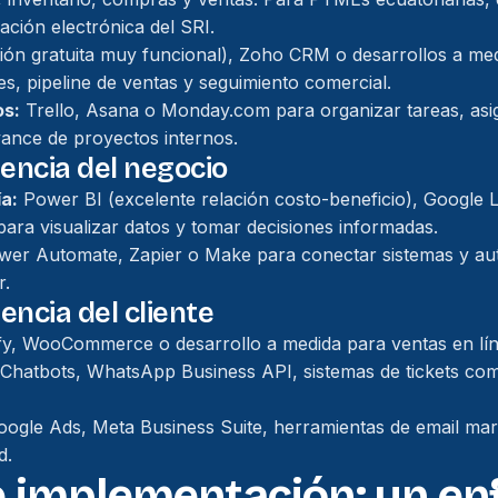
ación electrónica del SRI.
ón gratuita muy funcional), Zoho CRM o desarrollos a med
es, pipeline de ventas y seguimiento comercial.
os:
Trello, Asana o Monday.com para organizar tareas, asi
vance de proyectos internos.
gencia del negocio
ía:
Power BI (excelente relación costo-beneficio), Google 
para visualizar datos y tomar decisiones informadas.
er Automate, Zapier o Make para conectar sistemas y aut
r.
encia del cliente
y, WooCommerce o desarrollo a medida para ventas en lín
Chatbots, WhatsApp Business API, sistemas de tickets co
ogle Ads, Meta Business Suite, herramientas de email ma
d.
e implementación: un e