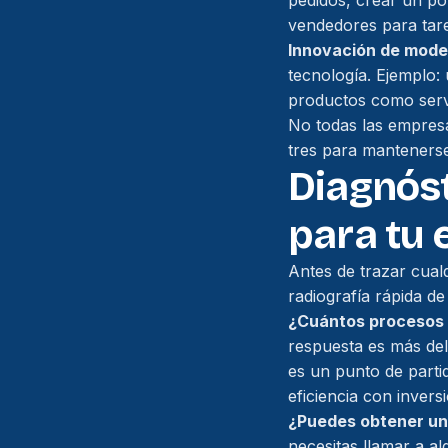
pedidos, crear un po
vendedores para tare
Innovación de mode
tecnología. Ejemplo
productos como servic
No todas las empresas
tres para mantenerse
Diagnóst
para tu
Antes de trazar cual
radiografía rápida de
¿Cuántos procesos c
respuesta es más del
es un punto de partid
eficiencia con inver
¿Puedes obtener un 
necesitas llamar a al