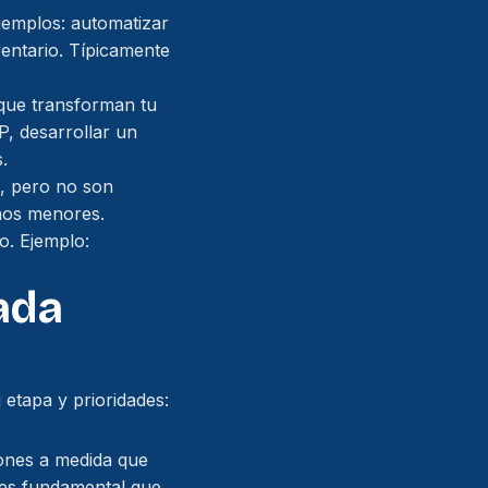
Ejemplos: automatizar
ventario. Típicamente
 que transforman tu
, desarrollar un
.
, pero no son
rnos menores.
o. Ejemplo:
ada
etapa y prioridades:
iones a medida que
 es fundamental que