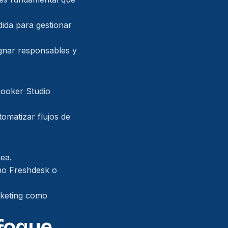
ida para gestionar
gnar responsables y
Looker Studio
omatizar flujos de
ea.
mo Freshdesk o
rketing como
nfoque