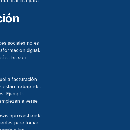
 ruta práctica para
ción
des sociales no es
formación digital.
sí solas son
pel a facturación
 están trabajando.
s. Ejemplo:
 empiezan a verse
osas aprovechando
lientes para tomar