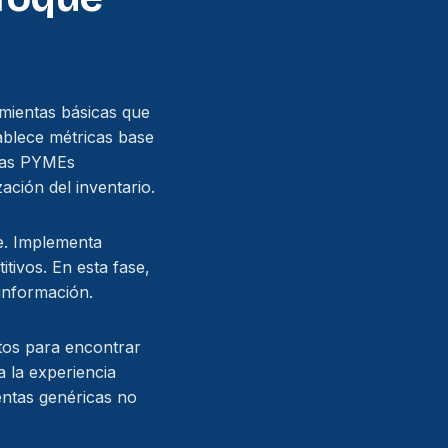
amientas básicas que
tablece métricas base
chas PYMEs
ación del inventario.
e. Implementa
itivos. En esta fase,
 información.
tos para encontrar
 la experiencia
ientas genéricas no