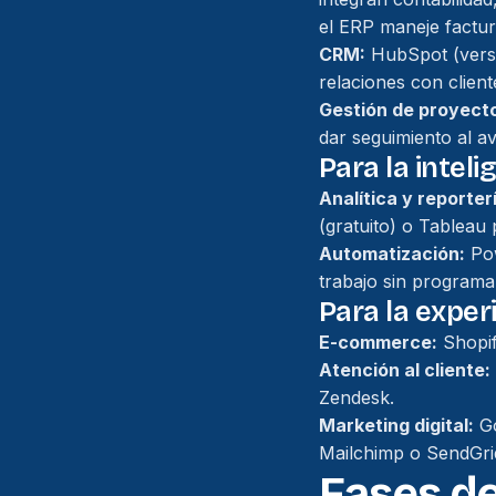
el ERP maneje factur
CRM:
HubSpot (versi
relaciones con client
Gestión de proyect
dar seguimiento al a
Para la inteli
Analítica y reporter
(gratuito) o Tableau 
Automatización:
Pow
trabajo sin programa
Para la experi
E-commerce:
Shopif
Atención al cliente:
Zendesk.
Marketing digital:
Go
Mailchimp o SendGri
Fases d