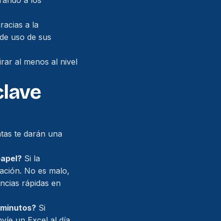
rando a los
acias a la
de uso de sus
rar al menos al nivel
clave
ntas te darán una
papel?
Si la
zación. No es malo,
ancias rápidas en
 minutos?
Si
víe un Excel al día