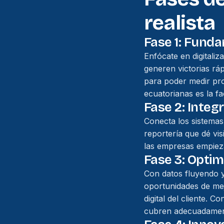
realista
Fase 1: Fund
Enfócate en digitali
generen victorias rá
para poder medir pr
ecuatorianas es la fa
Fase 2: Integ
Conecta los sistema
reportería que dé vis
las empresas empiezan
Fase 3: Optim
Con datos fluyendo y
oportunidades de mej
digital del cliente. 
cubren adecuadamen