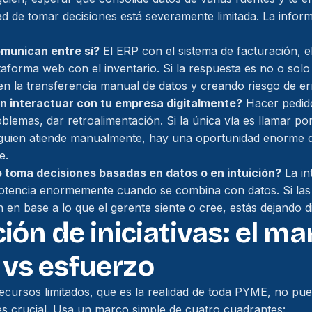
dad de tomar decisiones está severamente limitada. La info
munican entre sí?
El ERP con el sistema de facturación, 
taforma web con el inventario. Si la respuesta es no o solo
 en la transferencia manual de datos y creando riesgo de er
n interactuar con tu empresa digitalmente?
Hacer pedido
blemas, dar retroalimentación. Si la única vía es llamar po
uien atiende manualmente, hay una oportunidad enorme 
e.
o toma decisiones basadas en datos o en intuición?
La in
potencia enormemente cuando se combina con datos. Si las
 en base a lo que el gerente siente o cree, estás dejando 
ción de iniciativas: el m
 vs esfuerzo
cursos limitados, que es la realidad de toda PYME, no pue
 es crucial. Usa un marco simple de cuatro cuadrantes: