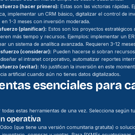
esfuerzo (hacer primero):
Estas son las victorias rápidas. 
ca, implementar un CRM básico, digitalizar el control de in
 en 1-3 meses con inversión moderada.
sfuerzo (planificar):
Estos son los proyectos estratégicos
eren más tiempo y recursos. Ejemplos: implementar un ERP
rear un sistema de analítica avanzada. Requieren 3-12 meses
esfuerzo (considerar):
Pueden hacerse si sobran recursos
ediseñar el intranet corporativo, automatizar reportes inte
sfuerzo (evitar):
No justifican la inversión en este moment
ia artificial cuando aún no tienes datos digitalizados.
entas esenciales para c
 todas estas herramientas de una vez. Selecciona según tu 
ón operativa
doo (que tiene una versión comunitaria gratuita) o soluc
d, inventario, compras y ventas. Para PYMEs ecuatorianas,