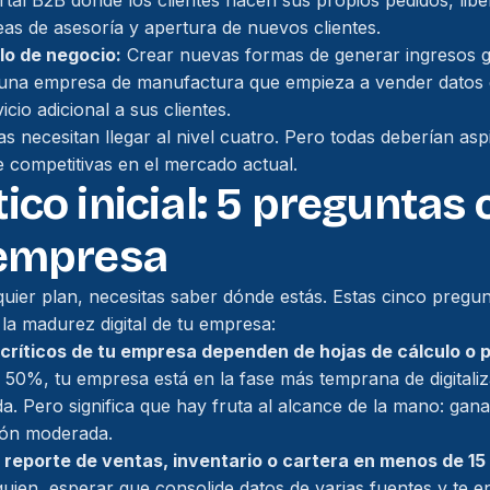
rtal B2B donde los clientes hacen sus propios pedidos, libe
as de asesoría y apertura de nuevos clientes.
lo de negocio:
Crear nuevas formas de generar ingresos gr
: una empresa de manufactura que empieza a vender datos 
io adicional a sus clientes.
 necesitan llegar al nivel cuatro. Pero todas deberían aspi
 competitivas en el mercado actual.
ico inicial: 5 preguntas 
 empresa
quier plan, necesitas saber dónde estás. Estas cinco pregu
 la madurez digital de tu empresa:
ríticos de tu empresa dependen de hojas de cálculo o 
 50%, tu empresa está en la fase más temprana de digitali
a. Pero significa que hay fruta al alcance de la mano: gan
sión moderada.
reporte de ventas, inventario o cartera en menos de 15
guien, esperar que consolide datos de varias fuentes y te en