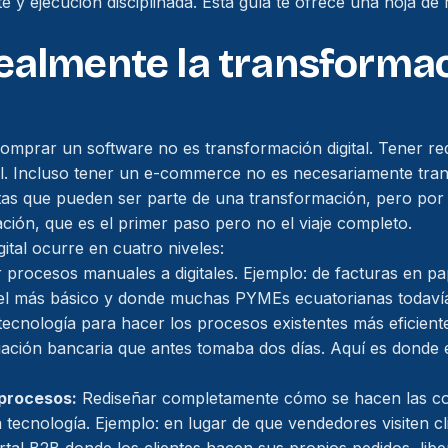
nte y ejecución disciplinada. Esta guía te ofrece una hoja de
ealmente la transforma
comprar un software no es transformación digital. Tener re
al. Incluso tener un e-commerce no es necesariamente trans
as que pueden ser parte de una transformación, pero por 
ación, que es el primer paso pero no el viaje completo.
ital ocurre en cuatro niveles:
procesos manuales a digitales. Ejemplo: de facturas en pa
ivel más básico y donde muchas PYMEs ecuatorianas todavía
ecnología para hacer los procesos existentes más eficiente
liación bancaria que antes tomaba dos días. Aquí es donde
procesos:
Rediseñar completamente cómo se hacen las c
la tecnología. Ejemplo: en lugar de que vendedores visiten c