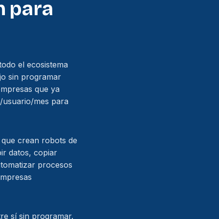
n para
todo el ecosistema
ajo sin programar
 empresas que ya
5/usuario/mes para
que crean robots de
ir datos, copiar
utomatizar procesos
 empresas
re sí sin programar.