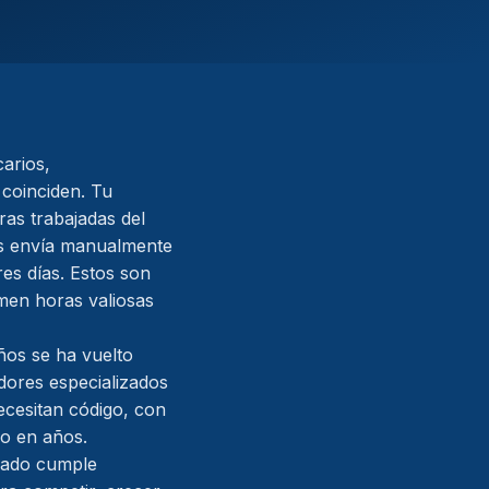
arios,
 coinciden. Tu
ras trabajadas del
as envía manualmente
es días. Estos son
men horas valiosas
ños se ha vuelto
dores especializados
cesitan código, con
o en años.
eado cumple