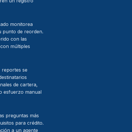
ren un registro
izado monitorea
u punto de reorden.
rido con las
con múltiples
 reportes se
estinatarios
nales de cartera,
ero esfuerzo manual
las preguntas más
isitos para crédito.
ación a un agente