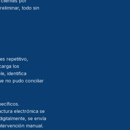
 clientes por
eliminar, todo sin
s repetitivo,
carga los
, identifica
ue no pudo conciliar
pecíficos.
actura electrónica se
igitalmente, se envía
intervención manual.