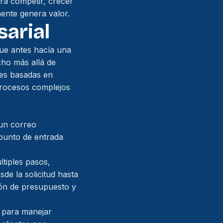
ara competir, crecer
ente genera valor.
sarial
que antes hacía una
cho más allá de
nes basadas en
 procesos complejos
 un correo
 punto de entrada
tiples pasos,
e la solicitud hasta
ión de presupuesto y
l para manejar