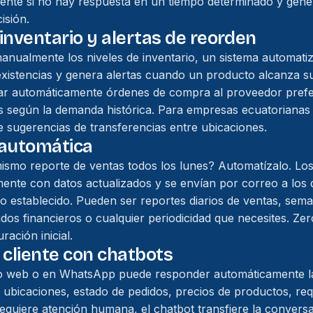
ente si no hay respuesta en un tiempo determinado y gene
isión.
 inventario y alertas de reorden
manualmente los niveles de inventario, un sistema automat
xistencias y genera alertas cuando un producto alcanza s
ar automáticamente órdenes de compra al proveedor prefe
s según la demanda histórica. Para empresas ecuatorianas 
e sugerencias de transferencias entre ubicaciones.
 automática
mismo reporte de ventas todos los lunes? Automatízalo. Los
nte con datos actualizados y se envían por correo a los d
io establecido. Pueden ser reportes diarios de ventas, sema
dos financieros o cualquier periodicidad que necesites. Z
ración inicial.
l cliente con chatbots
tio web o en WhatsApp puede responder automáticamente 
 ubicaciones, estado de pedidos, precios de productos, requ
equiere atención humana, el chatbot transfiere la convers