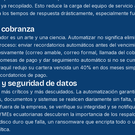
ya recopilado. Esto reduce la carga del equipo de servicio a
os tiempos de respuesta drásticamente, especialmente fue
e cobranza
or es un arte y una ciencia. Automatizar no significa eli
proceso: enviar recordatorios automáticos antes del vencimi
ivamente (correo amable, correo formal, llamada del cobra
promesas de pago y dar seguimiento automático si no se c
yaquil redujo su cartera vencida un 40% en dos meses sim
cordatorios de pago.
 y seguridad de datos
más críticos y más descuidados. La automatización garanti
s, documentos y sistemas se realicen diariamente sin falta
uera de la empresa, se verifique su integridad y se notifiqu
YMEs ecuatorianas descubren la importancia de los respal
 disco duro que falla, un ransomware que encripta todo o
tica.