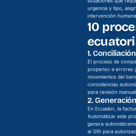
situaciones que requi
urgencia y tipo, asi
intervención humana
10 proc
ecuator
1. Conciliació
El proceso de compar
propenso a errores 
movimientos del banc
coincidencias automá
para revisión manua
2. Generación
En Ecuador, la factur
Automatizar este proc
genera automáticamen
al SRI para autorizac