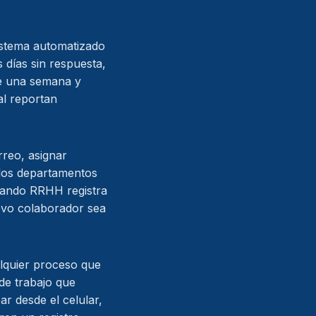
istema automatizado
 días sin respuesta,
de una semana y
al reportan
rreo, asignar
 los departamentos
cuando RRHH registra
evo colaborador sea
alquier proceso que
de trabajo que
ar desde el celular,