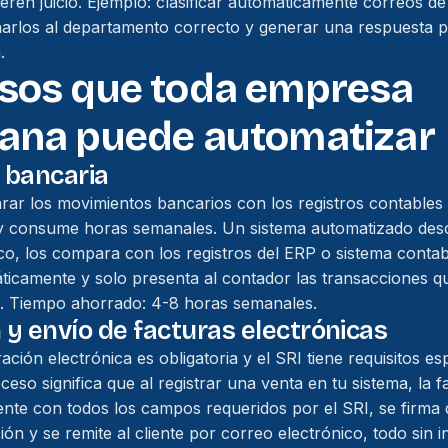
eren juicio. Ejemplo: clasificar automáticamente correos de
gnarlos al departamento correcto y generar una respuesta pr
.
esos que toda empresa
iana puede automatizar
n bancaria
ar los movimientos bancarios con los registros contables e
y consume horas semanales. Un sistema automatizado des
o, los compara con los registros del ERP o sistema contable
ticamente y solo presenta al contador las transacciones q
l. Tiempo ahorrado: 4-8 horas semanales.
 y envío de facturas electrónicas
ación electrónica es obligatoria y el SRI tiene requisitos es
eso significa que al registrar una venta en tu sistema, la f
te con todos los campos requeridos por el SRI, se firma d
ión y se remite al cliente por correo electrónico, todo sin 