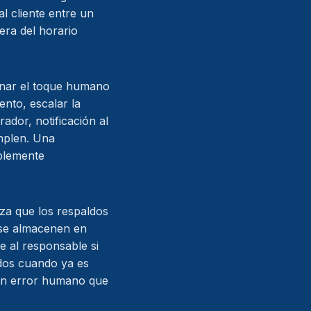
l cliente entre un
ra del horario
minar el toque humano
ento, escalar la
dor, notificación al
umplen. Una
plemente
za que los respaldos
, se almacenen en
e al responsable si
dos cuando ya es
 un error humano que